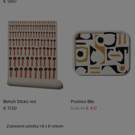
€ 59,17
Behúň Sticks red
Podnos Bits
€ 17,50
€ 16,46
€ 4,17
Zobrazené položky 1-8 z 8 celkom