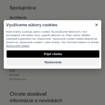
Spolupráca:
Architects
Podmienky
Využívame súbory cookies
Registrácia
Katalógy a vzorkovníky
Naše stránky využívajú súbory cookies. Na používanie niektorých z nich
Ku stiahnutiu
potrebujeme váš súhlas, ktorý vyjadríte kliknutím na „Prijať všetko“. Môžete
odsúhlasiť aj jednotlivo cez „Nastavenia“. Nastavenie cookies môžete kedykoľvek
zmeniť cez „Nastavenie cookies“ v päte stránky. Viac informácií získate na stránke
Distribúcia
Spracovanie cookies
.
Distribúcia
Kontakt
Prijať všetko
Ku stiahnutiu
Nastavenia
Predajcovia
B2B
Kontakt
Ku stiahnutiu
Chcete dostávať
informácie o novinkách