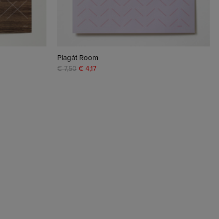
Plagát Room
€ 7,50
€ 4,17