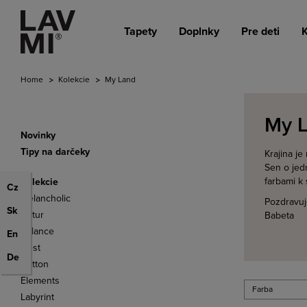
Tapety
Doplnky
Pre deti
K
Home
Kolekcie
My Land
My 
Novinky
Tipy na darčeky
Krajina je
Sen o jed
farbami k
Kolekcie
Cz
Melancholic
Pozdravuj
Sk
Natur
Babeta
Balance
En
Nest
De
Cotton
Elements
Farba
Labyrint