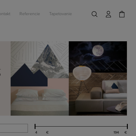
ontakt
Referencie
Tapetovanie
.
m
€
€