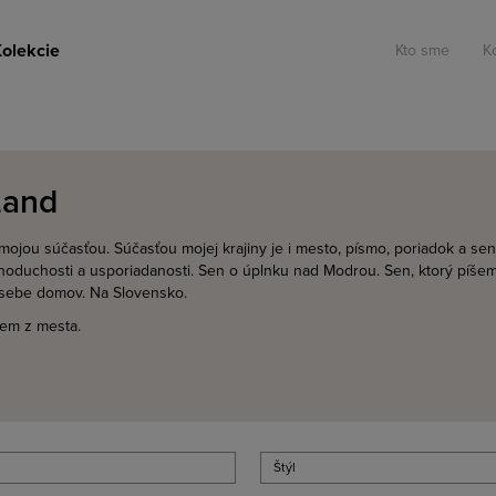
olekcie
Kto sme
K
Land
 mojou súčasťou. Súčasťou mojej krajiny je i mesto, písmo, poriadok a sen
noduchosti a usporiadanosti. Sen o úplnku nad Modrou. Sen, ktorý píše
 sebe domov. Na Slovensko.
em z mesta.
Štýl