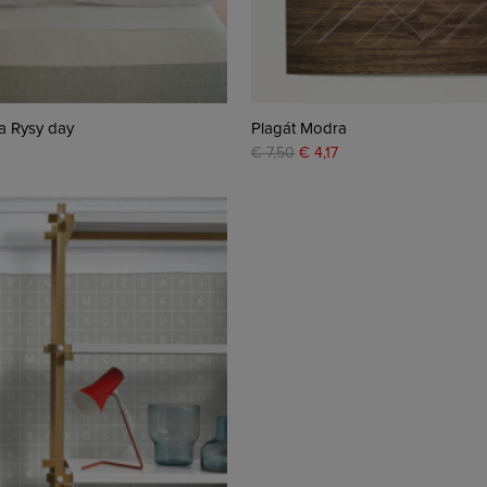
a Rysy day
Plagát Modra
€ 7,50
€ 4,17