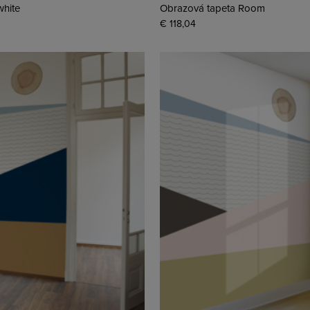
white
Obrazová tapeta Room
€ 118,04