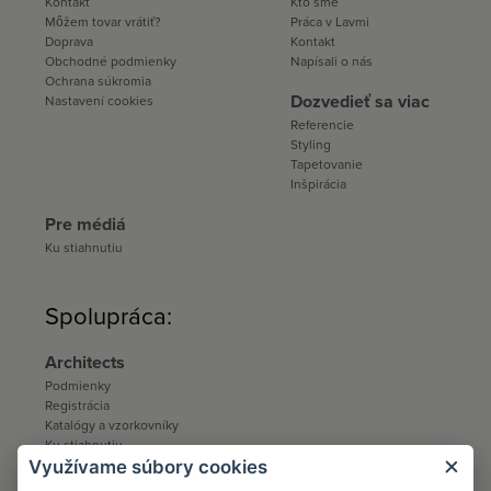
Kontakt
Kto sme
Môžem tovar vrátiť?
Práca v Lavmi
Doprava
Kontakt
Obchodné podmienky
Napísali o nás
Ochrana súkromia
Dozvedieť sa viac
Nastavení cookies
Referencie
Styling
Tapetovanie
Inšpirácia
Pre médiá
Ku stiahnutiu
Spolupráca:
Architects
Podmienky
Registrácia
Katalógy a vzorkovníky
Ku stiahnutiu
Využívame súbory cookies
Distribúcia