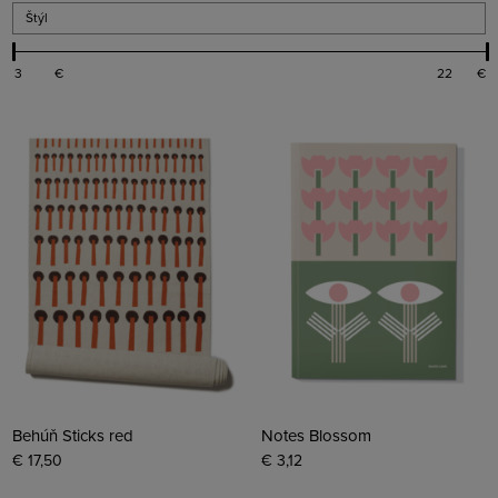
Štýl
€
€
Behúň Sticks red
Notes Blossom
€ 17,50
€ 3,12