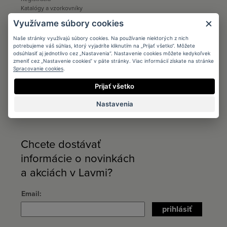
Katalógy a vzorkovníky
Ku stiahnutiu
Využívame súbory cookies
Distribúcia
Naše stránky využívajú súbory cookies. Na používanie niektorých z nich
potrebujeme váš súhlas, ktorý vyjadríte kliknutím na „Prijať všetko“. Môžete
Distribúcia
odsúhlasiť aj jednotlivo cez „Nastavenia“. Nastavenie cookies môžete kedykoľvek
Kontakt
zmeniť cez „Nastavenie cookies“ v päte stránky. Viac informácií získate na stránke
Ku stiahnutiu
Spracovanie cookies
.
Predajcovia
Prijať všetko
B2B
Nastavenia
Kontakt
Ku stiahnutiu
Chcete dostávať
informácie o novinkách
a akciách v Lavmi?
Email
prihlásiť