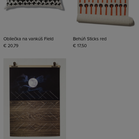
Obliečka na vankúš Field
Behúň Sticks red
€ 20,79
€ 17,50