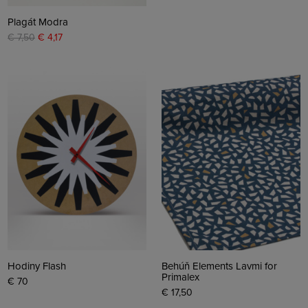
Plagát Modra
€ 7,50
€ 4,17
Hodiny Flash
Behúň Elements Lavmi for
Primalex
€ 70
€ 17,50