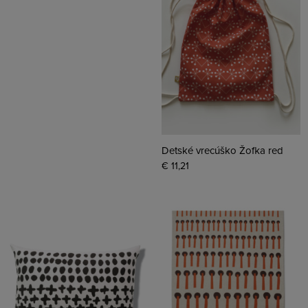
Detské vrecúško Žofka red
€ 11,21