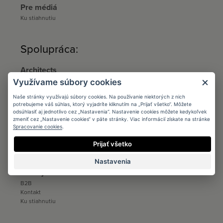
Pre médiá
Ku stiahnutiu
Spolupráca:
Architects
Podmienky
Využívame súbory cookies
Registrácia
Naše stránky využívajú súbory cookies. Na používanie niektorých z nich
Katalógy a vzorkovníky
potrebujeme váš súhlas, ktorý vyjadríte kliknutím na „Prijať všetko“. Môžete
Ku stiahnutiu
odsúhlasiť aj jednotlivo cez „Nastavenia“. Nastavenie cookies môžete kedykoľvek
zmeniť cez „Nastavenie cookies“ v päte stránky. Viac informácií získate na stránke
Distribúcia
Spracovanie cookies
.
Distribúcia
Prijať všetko
Kontakt
Ku stiahnutiu
Nastavenia
Predajcovia
B2B
Kontakt
Ku stiahnutiu