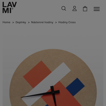
Home
Doplnky
Nástenné hodiny
Hodiny Cross