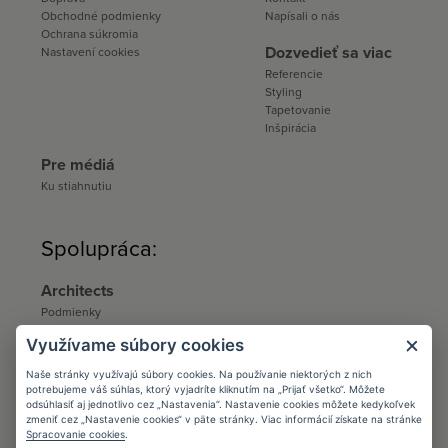
Obchodné podmienky
Napísali o nás
Ochrana súkromia
Dozvedieť sa viac
Nastavení cookies
Referencie
Styling
Tapetovanie
Inšpirácia
Pre médiá
Ku stiahnutiu
Spolupráca:
Architects
Podmienky
Registrácia
Využívame súbory cookies
Katalógy a vzorkovníky
Ku stiahnutiu
Naše stránky využívajú súbory cookies. Na používanie niektorých z nich
potrebujeme váš súhlas, ktorý vyjadríte kliknutím na „Prijať všetko“. Môžete
Distribúcia
odsúhlasiť aj jednotlivo cez „Nastavenia“. Nastavenie cookies môžete kedykoľvek
zmeniť cez „Nastavenie cookies“ v päte stránky. Viac informácií získate na stránke
Distribúcia
Spracovanie cookies
.
Kontakt