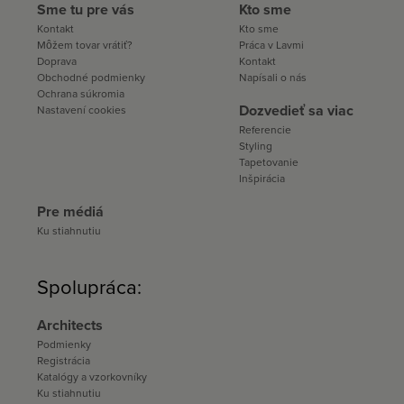
Sme tu pre vás
Kto sme
Kontakt
Kto sme
Môžem tovar vrátiť?
Práca v Lavmi
Doprava
Kontakt
Obchodné podmienky
Napísali o nás
Ochrana súkromia
Dozvedieť sa viac
Nastavení cookies
Referencie
Styling
Tapetovanie
Inšpirácia
Pre médiá
Ku stiahnutiu
Spolupráca:
Architects
Podmienky
Registrácia
Katalógy a vzorkovníky
Ku stiahnutiu