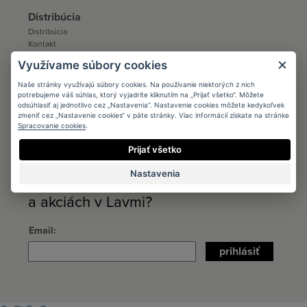
Distribúcia
Distribúcia
Kontakt
Ku stiahnutiu
Využívame súbory cookies
Predajcovia
Naše stránky využívajú súbory cookies. Na používanie niektorých z nich
potrebujeme váš súhlas, ktorý vyjadríte kliknutím na „Prijať všetko“. Môžete
B2B
odsúhlasiť aj jednotlivo cez „Nastavenia“. Nastavenie cookies môžete kedykoľvek
Kontakt
zmeniť cez „Nastavenie cookies“ v päte stránky. Viac informácií získate na stránke
Ku stiahnutiu
Spracovanie cookies
.
Prijať všetko
Chcete dostávať
Nastavenia
informácie o novinkách
a akciách v Lavmi?
Email
prihlásiť