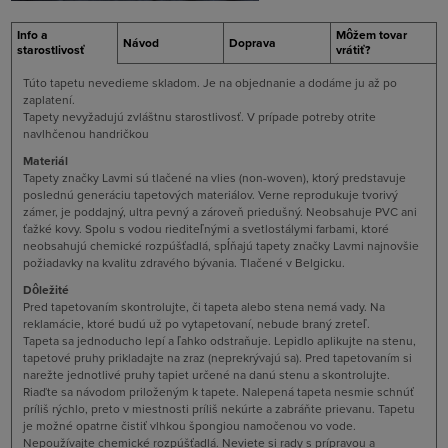
Info a
Môžem tovar
Návod
Doprava
starostlivosť
vrátiť?
Túto tapetu nevedieme skladom. Je na objednanie a dodáme ju až po
zaplatení.
Tapety nevyžadujú zvláštnu starostlivosť. V prípade potreby otrite
navlhčenou handričkou
Materiál
Tapety značky Lavmi sú tlačené na vlies (non-woven), ktorý predstavuje
poslednú generáciu tapetových materiálov. Verne reprodukuje tvorivý
zámer, je poddajný, ultra pevný a zároveň priedušný. Neobsahuje PVC ani
ťažké kovy. Spolu s vodou riediteľnými a svetlostálymi farbami, ktoré
neobsahujú chemické rozpúšťadlá, spĺňajú tapety značky Lavmi najnovšie
požiadavky na kvalitu zdravého bývania. Tlačené v Belgicku.
Dôležité
Pred tapetovaním skontrolujte, či tapeta alebo stena nemá vady. Na
reklamácie, ktoré budú už po vytapetovaní, nebude braný zreteľ.
Tapeta sa jednoducho lepí a ľahko odstraňuje. Lepidlo aplikujte na stenu,
tapetové pruhy prikladajte na zraz (neprekrývajú sa). Pred tapetovaním si
narežte jednotlivé pruhy tapiet určené na danú stenu a skontrolujte.
Riaďte sa návodom priloženým k tapete. Nalepená tapeta nesmie schnúť
príliš rýchlo, preto v miestnosti príliš nekúrte a zabráňte prievanu. Tapetu
je možné opatrne čistiť vlhkou špongiou namočenou vo vode.
Nepoužívajte chemické rozpúšťadlá. Neviete si rady s prípravou a