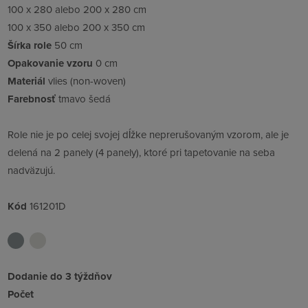
100 x 280 alebo 200 x 280 cm
100 x 350 alebo 200 x 350 cm
Šírka role
50 cm
Opakovanie vzoru
0 cm
Materiál
vlies (non-woven)
Farebnosť
tmavo šedá
Role nie je po celej svojej dĺžke neprerušovaným vzorom, ale je
delená na 2 panely (4 panely), ktoré pri tapetovanie na seba
nadväzujú.
Kód
161201D
Dodanie do 3 týždňov
Počet