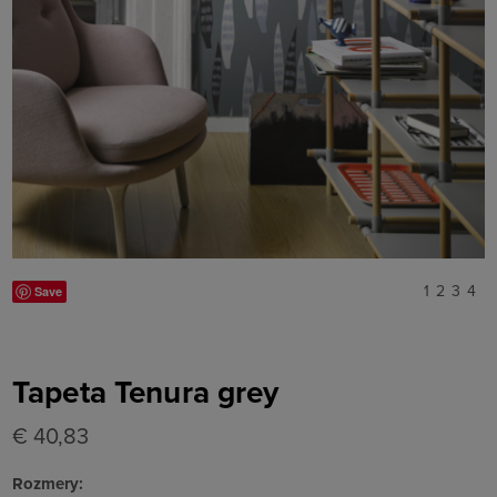
1
2
3
4
Save
Tapeta Tenura grey
€ 40,83
Rozmery: