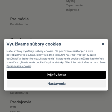
Styling
Tapetovanie
Inšpirácia
Pre médiá
Ku stiahnutiu
Spolupráca:
Využívame súbory cookies
Architects
Naše stránky využívajú súbory cookies. Na používanie niektorých z nich
potrebujeme váš súhlas, ktorý vyjadríte kliknutím na „Prijať všetko“. Môžete
Podmienky
odsúhlasiť aj jednotlivo cez „Nastavenia“. Nastavenie cookies môžete kedykoľvek
Registrácia
zmeniť cez „Nastavenie cookies“ v päte stránky. Viac informácií získate na stránke
Katalógy a vzorkovníky
Spracovanie cookies
.
Ku stiahnutiu
Prijať všetko
Distribúcia
Nastavenia
Distribúcia
Kontakt
Ku stiahnutiu
Predajcovia
B2B
Kontakt