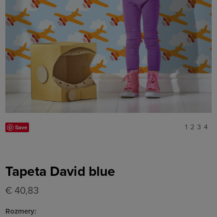
1
2
3
4
Save
Tapeta David blue
€ 40,83
Rozmery: