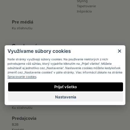
Styling
Tapetovanie
Inšpirácia
Pre médiá
Ku stiahnutiu
Spolupráca:
Využívame súbory cookies
Architects
Naše stránky využívajú súbory cookies. Na používanie niektorých z nich
potrebujeme váš súhlas, ktorý vyjadríte kliknutím na „Prijať všetko“. Môžete
Podmienky
odsúhlasiť aj jednotlivo cez „Nastavenia“. Nastavenie cookies môžete kedykoľvek
Registrácia
zmeniť cez „Nastavenie cookies“ v päte stránky. Viac informácií získate na stránke
Katalógy a vzorkovníky
Spracovanie cookies
.
Ku stiahnutiu
Prijať všetko
Distribúcia
Nastavenia
Distribúcia
Kontakt
Ku stiahnutiu
Predajcovia
B2B
Kontakt