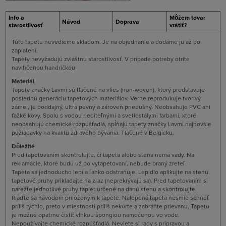
Info a
Môžem tovar
Návod
Doprava
starostlivosť
vrátiť?
Túto tapetu nevedieme skladom. Je na objednanie a dodáme ju až po
zaplatení.
Tapety nevyžadujú zvláštnu starostlivosť. V prípade potreby otrite
navlhčenou handričkou
Materiál
Tapety značky Lavmi sú tlačené na vlies (non-woven), ktorý predstavuje
poslednú generáciu tapetových materiálov. Verne reprodukuje tvorivý
zámer, je poddajný, ultra pevný a zároveň priedušný. Neobsahuje PVC ani
ťažké kovy. Spolu s vodou riediteľnými a svetlostálymi farbami, ktoré
neobsahujú chemické rozpúšťadlá, spĺňajú tapety značky Lavmi najnovšie
požiadavky na kvalitu zdravého bývania. Tlačené v Belgicku.
Dôležité
Pred tapetovaním skontrolujte, či tapeta alebo stena nemá vady. Na
reklamácie, ktoré budú už po vytapetovaní, nebude braný zreteľ.
Tapeta sa jednoducho lepí a ľahko odstraňuje. Lepidlo aplikujte na stenu,
tapetové pruhy prikladajte na zraz (neprekrývajú sa). Pred tapetovaním si
narežte jednotlivé pruhy tapiet určené na danú stenu a skontrolujte.
Riaďte sa návodom priloženým k tapete. Nalepená tapeta nesmie schnúť
príliš rýchlo, preto v miestnosti príliš nekúrte a zabráňte prievanu. Tapetu
je možné opatrne čistiť vlhkou špongiou namočenou vo vode.
Nepoužívajte chemické rozpúšťadlá. Neviete si rady s prípravou a