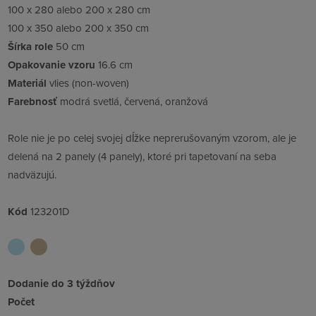
100 x 280 alebo 200 x 280 cm
100 x 350 alebo 200 x 350 cm
Šírka role
50 cm
Opakovanie vzoru
16.6 cm
Materiál
vlies (non-woven)
Farebnosť
modrá svetlá, červená, oranžová
Role nie je po celej svojej dĺžke neprerušovaným vzorom, ale je
delená na 2 panely (4 panely), ktoré pri tapetovaní na seba
nadväzujú.
Kód
123201D
Dodanie do 3 týždňov
Počet