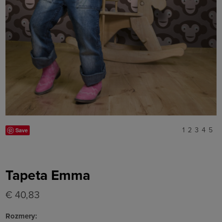
1
2
3
4
5
Save
Tapeta Emma
€ 40,83
Rozmery: