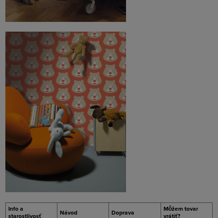
Info a
Môžem tovar
Návod
Doprava
starostlivosť
vrátiť?