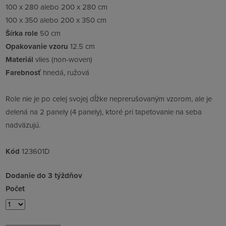
100 x 280 alebo 200 x 280 cm
100 x 350 alebo 200 x 350 cm
Šírka role
50 cm
Opakovanie vzoru
12.5 cm
Materiál
vlies (non-woven)
Farebnosť
hnedá, ružová
Role nie je po celej svojej dĺžke neprerušovaným vzorom, ale je
delená na 2 panely (4 panely), ktoré pri tapetovanie na seba
nadväzujú.
Kód
123601D
Dodanie do 3 týždňov
Počet