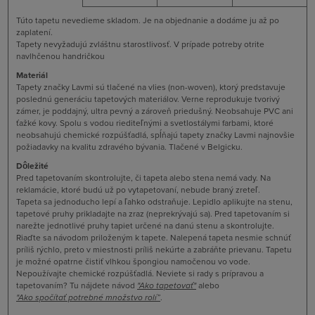
Túto tapetu nevedieme skladom. Je na objednanie a dodáme ju až po
zaplatení.
Tapety nevyžadujú zvláštnu starostlivosť. V prípade potreby otrite
navlhčenou handričkou
Materiál
Tapety značky Lavmi sú tlačené na vlies (non-woven), ktorý predstavuje
poslednú generáciu tapetových materiálov. Verne reprodukuje tvorivý
zámer, je poddajný, ultra pevný a zároveň priedušný. Neobsahuje PVC ani
ťažké kovy. Spolu s vodou riediteľnými a svetlostálymi farbami, ktoré
neobsahujú chemické rozpúšťadlá, spĺňajú tapety značky Lavmi najnovšie
požiadavky na kvalitu zdravého bývania. Tlačené v Belgicku.
Dôležité
Pred tapetovaním skontrolujte, či tapeta alebo stena nemá vady. Na
reklamácie, ktoré budú už po vytapetovaní, nebude braný zreteľ.
Tapeta sa jednoducho lepí a ľahko odstraňuje. Lepidlo aplikujte na stenu,
tapetové pruhy prikladajte na zraz (neprekrývajú sa). Pred tapetovaním si
narežte jednotlivé pruhy tapiet určené na danú stenu a skontrolujte.
Riaďte sa návodom priloženým k tapete. Nalepená tapeta nesmie schnúť
príliš rýchlo, preto v miestnosti príliš nekúrte a zabráňte prievanu. Tapetu
je možné opatrne čistiť vlhkou špongiou namočenou vo vode.
Nepoužívajte chemické rozpúšťadlá. Neviete si rady s prípravou a
tapetovaním? Tu nájdete návod
"
Ako tapetovať
"
alebo
"Ako spočítať potrebné množstvo rolí”
.