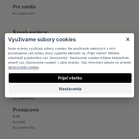
Pre médiá
Ku stiahnutiu
Spolupráca:
Využívame súbory cookies
Architects
Naše stránky využívajú súbory cookies. Na používanie niektorých z nich
Podmienky
potrebujeme váš súhlas, ktorý vyjadríte kliknutím na „Prijať všetko“. Môžete
odsúhlasiť aj jednotlivo cez „Nastavenia“. Nastavenie cookies môžete kedykoľvek
Registrácia
zmeniť cez „Nastavenie cookies“ v päte stránky. Viac informácií získate na stránke
Katalógy a vzorkovníky
Spracovanie cookies
.
Ku stiahnutiu
Prijať všetko
Distribúcia
Distribúcia
Nastavenia
Kontakt
Ku stiahnutiu
Predajcovia
B2B
Kontakt
Ku stiahnutiu