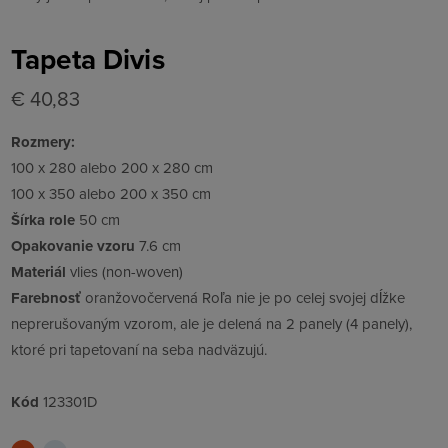
Tapeta Divis
€ 40,83
Rozmery:
100 x 280 alebo 200 x 280 cm
100 x 350 alebo 200 x 350 cm
Šírka role
50 cm
Opakovanie vzoru
7.6 cm
Materiál
vlies (non-woven)
Farebnosť
oranžovočervená Roľa nie je po celej svojej dĺžke
neprerušovaným vzorom, ale je delená na 2 panely (4 panely),
ktoré pri tapetovaní na seba nadväzujú.
Kód
123301D