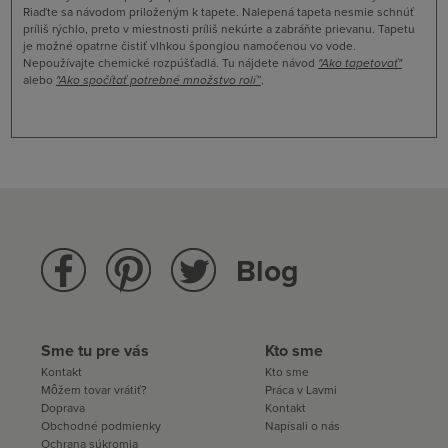
Riaďte sa návodom priloženým k tapete. Nalepená tapeta nesmie schnúť
príliš rýchlo, preto v miestnosti príliš nekúrte a zabráňte prievanu. Tapetu
je možné opatrne čistiť vlhkou špongiou namočenou vo vode.
Nepoužívajte chemické rozpúšťadlá. Tu nájdete návod
"
Ako tapetovať
"
alebo
"Ako spočítať potrebné množstvo rolí”
.
Blog
Sme tu pre vás
Kto sme
Kontakt
Kto sme
Môžem tovar vrátiť?
Práca v Lavmi
Doprava
Kontakt
Obchodné podmienky
Napísali o nás
Ochrana súkromia