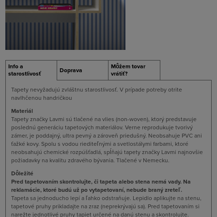
Info a
Môžem tovar
Doprava
starostlivosť
vrátiť?
Tapety nevyžadujú zvláštnu starostlivosť. V prípade potreby otrite
navlhčenou handričkou
Materiál
Tapety značky Lavmi sú tlačené na vlies (non-woven), ktorý predstavuje
poslednú generáciu tapetových materiálov. Verne reprodukuje tvorivý
zámer, je poddajný, ultra pevný a zároveň priedušný. Neobsahuje PVC ani
ťažké kovy. Spolu s vodou riediteľnými a svetlostálymi farbami, ktoré
neobsahujú chemické rozpúšťadlá, spĺňajú tapety značky Lavmi najnovšie
požiadavky na kvalitu zdravého bývania. Tlačené v Nemecku.
Dôležité
Pred tapetovaním skontrolujte, či tapeta alebo stena nemá vady. Na
reklamácie, ktoré budú už po vytapetovaní, nebude braný zreteľ.
Tapeta sa jednoducho lepí a ľahko odstraňuje. Lepidlo aplikujte na stenu,
tapetové pruhy prikladajte na zraz (neprekrývajú sa). Pred tapetovaním si
narežte jednotlivé pruhy tapiet určené na danú stenu a skontrolujte.