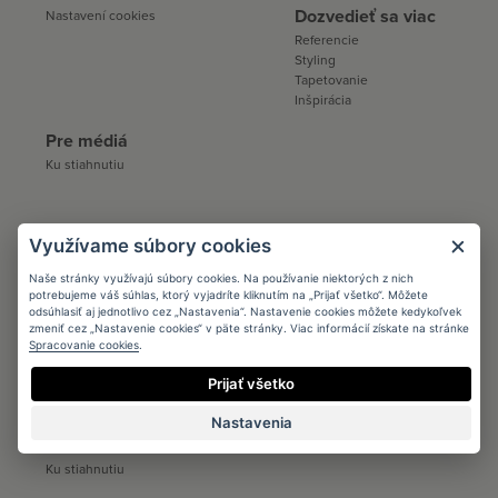
Dozvedieť sa viac
Nastavení cookies
Referencie
Styling
Tapetovanie
Inšpirácia
Pre médiá
Ku stiahnutiu
Spolupráca:
Využívame súbory cookies
Architects
Naše stránky využívajú súbory cookies. Na používanie niektorých z nich
potrebujeme váš súhlas, ktorý vyjadríte kliknutím na „Prijať všetko“. Môžete
Podmienky
odsúhlasiť aj jednotlivo cez „Nastavenia“. Nastavenie cookies môžete kedykoľvek
Registrácia
zmeniť cez „Nastavenie cookies“ v päte stránky. Viac informácií získate na stránke
Katalógy a vzorkovníky
Spracovanie cookies
.
Ku stiahnutiu
Prijať všetko
Distribúcia
Nastavenia
Distribúcia
Kontakt
Ku stiahnutiu