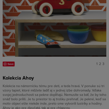
1
2
3
Save
Kolekcia Ahoy
Kolekcia na námornícku tému pre deti, a teda hravá. V ponuke sú tri
vzory tapiet, ktoré môžete ladiť aj v jednej izbe dohromady. Vďaka
svojej jednoduchosti sa pekne dopĺňajú. Nemusíte sa báť, že by toho
snáď bolo príliš. Je tu priestor to aj trošku prehnať. Je pekné, keď sa
motív objaví ešte niekde inde, preto sme vytvorili lustríky a hodiny.
Ahoy je ako pre dievčatá, tak aj pre chlapcov.