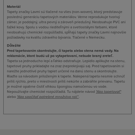
Materiál
Tapety značky Lavmi sú tlačené na vlies (non-woven), ktorý predstavuje
poslednú generáciu tapetových materiálov. Verne reprodukuje tvorivý
zámer, je poddajný, ultra pevný a zároveň priedušný. Neobsahuje PVC ani
ťažké kovy. Spolu s vodou riediteľnými a svetlostálymi farbami, ktoré
neobsahujú chemické rozpúšťadlá, spĺňajú tapety značky Lavmi najnovšie
požiadavky na kvalitu zdravého bývania. Tlačené v Nemecku.
Dôležité
Pred tapetovaním skontrolujte, či tapeta alebo stena nemá vady. Na
reklamácie, ktoré budú už po vytapetovaní, nebude braný zreteľ.
Tapeta sa jednoducho lepí a ľahko odstraňuje. Lepidlo aplikujte na stenu,
tapetové pruhy prikladajte na zraz (neprekrývajú sa). Pred tapetovaním si
narežte jednotlivé pruhy tapiet určené na danú stenu a skontrolujte.
Riaďte sa návodom priloženým k tapete. Nalepená tapeta nesmie schnúť
príliš rýchlo, preto v miestnosti príliš nekúrte a zabráňte prievanu. Tapetu
je možné opatrne čistiť vlhkou špongiou namočenou vo vode.
Nepoužívajte chemické rozpúšťadlá. Tu nájdete návod
"
Ako tapetovať
"
alebo
"Ako spočítať potrebné množstvo rolí”
.