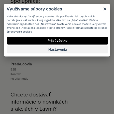
Spolupráca:
Využívame súbory cookies
Architects
Naše stránky využívajú súbory cookies. Na používanie niektorých z nich
Podmienky
potrebujeme váš súhlas, ktorý vyjadríte kliknutím na „Prijať všetko“. Môžete
Registrácia
odsúhlasiť aj jednotlivo cez „Nastavenia“. Nastavenie cookies môžete kedykoľvek
Katalógy a vzorkovníky
zmeniť cez „Nastavenie cookies“ v päte stránky. Viac informácií získate na stránke
Ku stiahnutiu
Spracovanie cookies
.
Distribúcia
Prijať všetko
Distribúcia
Nastavenia
Kontakt
Ku stiahnutiu
Predajcovia
B2B
Kontakt
Ku stiahnutiu
Chcete dostávať
informácie o novinkách
a akciách v Lavmi?