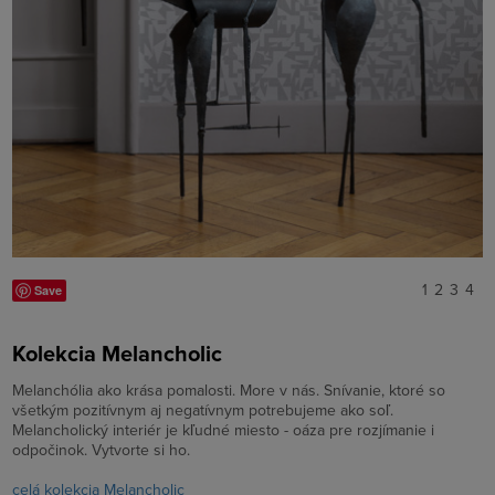
1
2
3
4
Save
Kolekcia Melancholic
Melanchólia ako krása pomalosti. More v nás. Snívanie, ktoré so
všetkým pozitívnym aj negatívnym potrebujeme ako soľ.
Melancholický interiér je kľudné miesto - oáza pre rozjímanie i
odpočinok. Vytvorte si ho.
celá kolekcia Melancholic