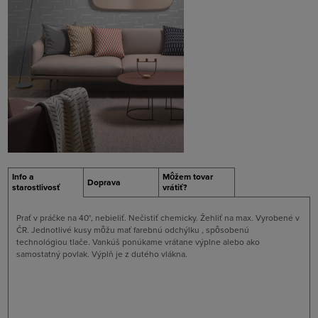
Info a
Môžem tovar
Doprava
starostlivosť
vrátiť?
Prať v práčke na 40°, nebieliť. Nečistiť chemicky. Žehliť na max. Vyrobené v
ČR. Jednotlivé kusy môžu mať farebnú odchýlku , spôsobenú
technológiou tlače. Vankúš ponúkame vrátane výplne alebo ako
samostatný povlak. Výplň je z dutého vlákna.