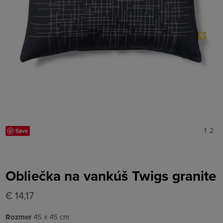
1
2
Save
Obliečka na vankúš Twigs granite
€ 14,17
Rozmer
45 x 45 cm