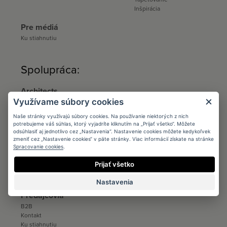
Inšpirácia
Pre médiá
Ku stiahnutiu
Spolupráca:
Architects
Využívame súbory cookies
Podmienky
Registrácia
Naše stránky využívajú súbory cookies. Na používanie niektorých z nich
Katalógy a vzorkovníky
potrebujeme váš súhlas, ktorý vyjadríte kliknutím na „Prijať všetko“. Môžete
Ku stiahnutiu
odsúhlasiť aj jednotlivo cez „Nastavenia“. Nastavenie cookies môžete kedykoľvek
zmeniť cez „Nastavenie cookies“ v päte stránky. Viac informácií získate na stránke
Distribúcia
Spracovanie cookies
.
Distribúcia
Prijať všetko
Kontakt
Ku stiahnutiu
Nastavenia
Predajcovia
B2B
Kontakt
Ku stiahnutiu