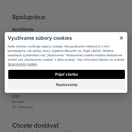
Spolupráca:
Architects
Podmienky
Využívame súbory cookies
Registrácia
Katalógy a vzorkovníky
Naše stránky využívajú súbory cookies. Na používanie niektorých z nich
potrebujeme váš súhlas, ktorý vyjadríte kliknutím na „Prijať všetko“. Môžete
Ku stiahnutiu
odsúhlasiť aj jednotlivo cez „Nastavenia“. Nastavenie cookies môžete kedykoľvek
zmeniť cez „Nastavenie cookies“ v päte stránky. Viac informácií získate na stránke
Distribúcia
Spracovanie cookies
.
Distribúcia
Prijať všetko
Kontakt
Ku stiahnutiu
Nastavenia
Predajcovia
B2B
Kontakt
Ku stiahnutiu
Chcete dostávať