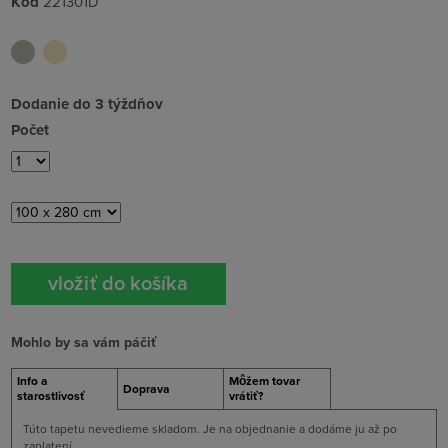
Kód
221301D
Dodanie do 3 týždňov
Počet
Mohlo by sa vám páčiť
Info a
Môžem tovar
Doprava
starostlivosť
vrátiť?
Túto tapetu nevedieme skladom. Je na objednanie a dodáme ju až po
zaplatení.