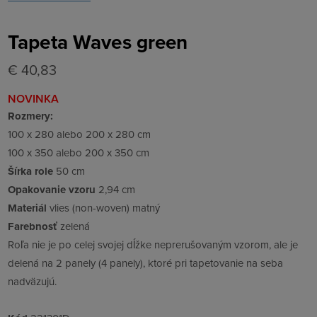
Tapeta Waves green
€ 40,83
NOVINKA
Rozmery:
100 x 280 alebo 200 x 280 cm
100 x 350 alebo 200 x 350 cm
Šírka role
50 cm
Opakovanie vzoru
2,94 cm
Materiál
vlies (non-woven) matný
Farebnosť
zelená
Roľa nie je po celej svojej dĺžke neprerušovaným vzorom, ale je
delená na 2 panely (4 panely), ktoré pri tapetovanie na seba
nadväzujú.