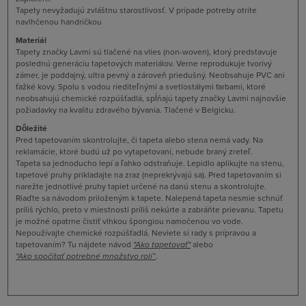
Tapety nevyžadujú zvláštnu starostlivosť. V prípade potreby otrite
navlhčenou handričkou
Materiál
Tapety značky Lavmi sú tlačené na vlies (non-woven), ktorý predstavuje
poslednú generáciu tapetových materiálov. Verne reprodukuje tvorivý
zámer, je poddajný, ultra pevný a zároveň priedušný. Neobsahuje PVC ani
ťažké kovy. Spolu s vodou riediteľnými a svetlostálymi farbami, ktoré
neobsahujú chemické rozpúšťadlá, spĺňajú tapety značky Lavmi najnovšie
požiadavky na kvalitu zdravého bývania. Tlačené v Belgicku.
Dôležité
Pred tapetovaním skontrolujte, či tapeta alebo stena nemá vady. Na
reklamácie, ktoré budú už po vytapetovaní, nebude braný zreteľ.
Tapeta sa jednoducho lepí a ľahko odstraňuje. Lepidlo aplikujte na stenu,
tapetové pruhy prikladajte na zraz (neprekrývajú sa). Pred tapetovaním si
narežte jednotlivé pruhy tapiet určené na danú stenu a skontrolujte.
Riaďte sa návodom priloženým k tapete. Nalepená tapeta nesmie schnúť
príliš rýchlo, preto v miestnosti príliš nekúrte a zabráňte prievanu. Tapetu
je možné opatrne čistiť vlhkou špongiou namočenou vo vode.
Nepoužívajte chemické rozpúšťadlá. Neviete si rady s prípravou a
tapetovaním? Tu nájdete návod
"
Ako tapetovať
"
alebo
"Ako spočítať potrebné množstvo rolí”
.