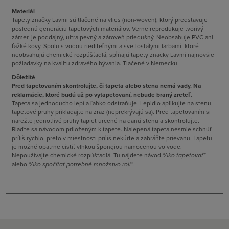
Materiál
Tapety značky Lavmi sú tlačené na vlies (non-woven), ktorý predstavuje
poslednú generáciu tapetových materiálov. Verne reprodukuje tvorivý
zámer, je poddajný, ultra pevný a zároveň priedušný. Neobsahuje PVC ani
ťažké kovy. Spolu s vodou riediteľnými a svetlostálymi farbami, ktoré
neobsahujú chemické rozpúšťadlá, spĺňajú tapety značky Lavmi najnovšie
požiadavky na kvalitu zdravého bývania. Tlačené v Nemecku.
Dôležité
Pred tapetovaním skontrolujte, či tapeta alebo stena nemá vady. Na
reklamácie, ktoré budú už po vytapetovaní, nebude braný zreteľ.
Tapeta sa jednoducho lepí a ľahko odstraňuje. Lepidlo aplikujte na stenu,
tapetové pruhy prikladajte na zraz (neprekrývajú sa). Pred tapetovaním si
narežte jednotlivé pruhy tapiet určené na danú stenu a skontrolujte.
Riaďte sa návodom priloženým k tapete. Nalepená tapeta nesmie schnúť
príliš rýchlo, preto v miestnosti príliš nekúrte a zabráňte prievanu. Tapetu
je možné opatrne čistiť vlhkou špongiou namočenou vo vode.
Nepoužívajte chemické rozpúšťadlá. Tu nájdete návod
"
Ako tapetovať
"
alebo
"Ako spočítať potrebné množstvo rolí”
.