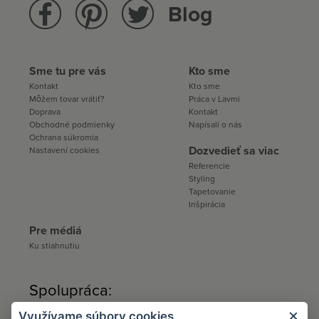
Blog
Sme tu pre vás
Kto sme
Kontakt
Kto sme
Môžem tovar vrátiť?
Práca v Lavmi
Doprava
Kontakt
Obchodné podmienky
Napísali o nás
Ochrana súkromia
Dozvedieť sa viac
Nastavení cookies
Referencie
Styling
Tapetovanie
Inšpirácia
Pre médiá
Ku stiahnutiu
Spolupráca:
Využívame súbory cookies