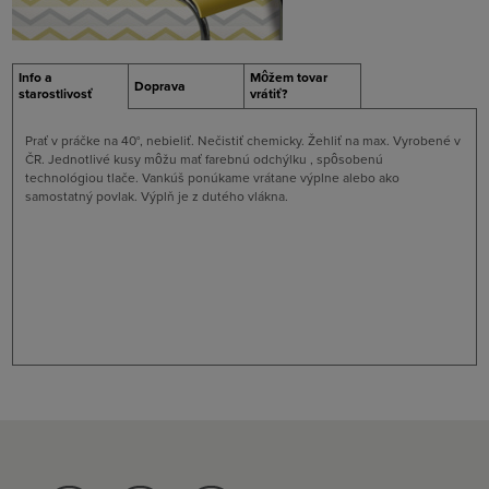
Info a
Môžem tovar
Doprava
starostlivosť
vrátiť?
Prať v práčke na 40°, nebieliť. Nečistiť chemicky. Žehliť na max. Vyrobené v
ČR. Jednotlivé kusy môžu mať farebnú odchýlku , spôsobenú
technológiou tlače. Vankúš ponúkame vrátane výplne alebo ako
samostatný povlak. Výplň je z dutého vlákna.