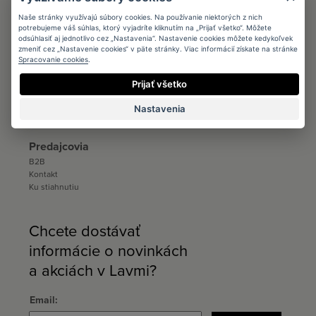
Architects
Podmienky
Naše stránky využívajú súbory cookies. Na používanie niektorých z nich
potrebujeme váš súhlas, ktorý vyjadríte kliknutím na „Prijať všetko“. Môžete
Registrácia
odsúhlasiť aj jednotlivo cez „Nastavenia“. Nastavenie cookies môžete kedykoľvek
Katalógy a vzorkovníky
zmeniť cez „Nastavenie cookies“ v päte stránky. Viac informácií získate na stránke
Ku stiahnutiu
Spracovanie cookies
.
Distribúcia
Prijať všetko
Distribúcia
Nastavenia
Kontakt
Ku stiahnutiu
Predajcovia
B2B
Kontakt
Ku stiahnutiu
Chcete dostávať
informácie o novinkách
a akciách v Lavmi?
Email