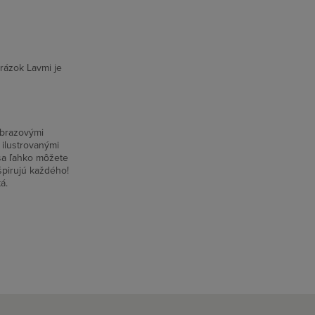
rázok Lavmi je
obrazovými
 ilustrovanými
 sa ľahko môžete
nšpirujú každého!
tá.