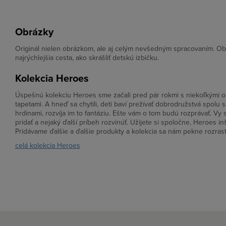
Obrázky
Originál nielen obrázkom, ale aj celým nevšedným spracovaním. Ob
najrýchlejšia cesta, ako skrášliť detskú izbičku.
Kolekcia Heroes
Úspešnú kolekciu Heroes sme začali pred pár rokmi s niekoľkými 
tapetami. A hneď sa chytili, deti baví prežívať dobrodružstvá spolu s
hrdinami, rozvíja im to fantáziu. Ešte vám o tom budú rozprávať. Vy
pridať a nejaký ďalší príbeh rozvinúť. Užijete si spoločne, Heroes i
Pridávame ďalšie a ďalšie produkty a kolekcia sa nám pekne rozras
celá kolekcia Heroes