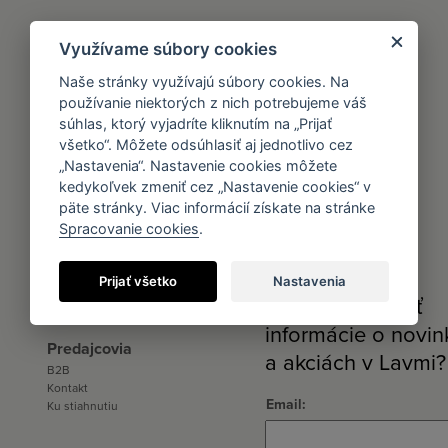
Využívame súbory cookies
Naše stránky využívajú súbory cookies. Na
používanie niektorých z nich potrebujeme váš
súhlas, ktorý vyjadríte kliknutím na „Prijať
Dozvedieť sa viac
Pre médiá
všetko“. Môžete odsúhlasiť aj jednotlivo cez
Referencie
Ku stiahnutiu
„Nastavenia“. Nastavenie cookies môžete
Styling
kedykoľvek zmeniť cez „Nastavenie cookies“ v
Tapetovanie
päte stránky. Viac informácií získate na stránke
Inšpirácia
Spracovanie cookies
.
Prijať všetko
Nastavenia
Chcete dostávať
informácie o novi
Predajcovia
a akciách v Lavmi?
B2B
Kontakt
Email
Ku stiahnutiu