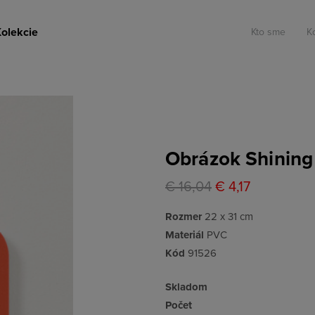
olekcie
Kto sme
K
Obrázok Shining
€ 16,04
€ 4,17
Rozmer
22 x 31 cm
Materiál
PVC
Kód
91526
Skladom
Počet