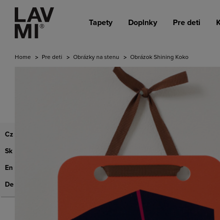
Tapety
Doplnky
Pre deti
K
Home
Pre deti
Obrázky na stenu
Obrázok Shining Koko
Cz
Sk
En
De