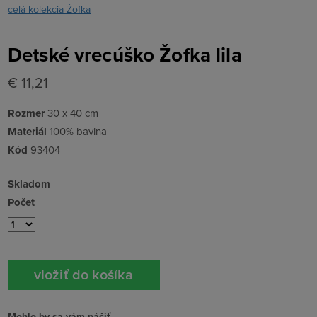
celá kolekcia Žofka
Detské vrecúško Žofka lila
€ 11,21
Rozmer
30 x 40 cm
Materiál
100% bavlna
Kód
93404
Skladom
Počet
Mohlo by sa vám páčiť