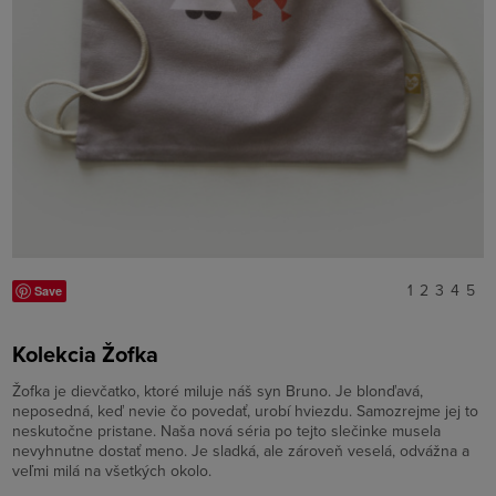
1
2
3
4
5
Save
Kolekcia Žofka
Žofka je dievčatko, ktoré miluje náš syn Bruno. Je blonďavá,
neposedná, keď nevie čo povedať, urobí hviezdu. Samozrejme jej to
neskutočne pristane. Naša nová séria po tejto slečinke musela
nevyhnutne dostať meno. Je sladká, ale zároveň veselá, odvážna a
veľmi milá na všetkých okolo.