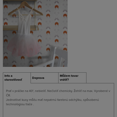
Info a
Môžem tovar
Doprava
starostlivosť
vrátiť?
Prať v práčke na 40°, nebieliť. Nečistiť chemicky. Žehliť na max. Vyrobené v
ČR.
Jednotlivé kusy môžu mať nepatrnú farebnú odchýlku, spôsobenú
technológiou tlače .