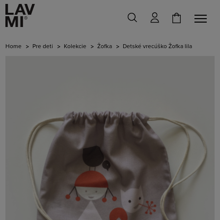
Home
Pre deti
Kolekcie
Žofka
Detské vrecúško Žofka lila