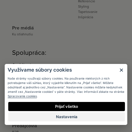
Referencie
Styling
Tapetovanie
Inšpirácia
Pre médiá
Ku stiahnutiu
Spolupráca:
Architects
Využívame súbory cookies
Podmienky
Registrácia
Naše stránky využívajú súbory cookies. Na používanie niektorých z nich
Katalógy a vzorkovníky
potrebujeme váš súhlas, ktorý vyjadríte kliknutím na „Prijať všetko“. Môžete
Ku stiahnutiu
odsúhlasiť aj jednotlivo cez „Nastavenia“. Nastavenie cookies môžete kedykoľvek
zmeniť cez „Nastavenie cookies“ v päte stránky. Viac informácií získate na stránke
Spracovanie cookies
.
Distribúcia
Distribúcia
Prijať všetko
Kontakt
Ku stiahnutiu
Nastavenia
Predajcovia